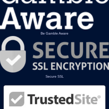
Be Gamble Aware
Secure SSL