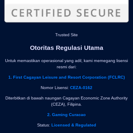
Trusted Site
Otoritas Regulasi Utama
Untuk memastikan operasional yang adil, kami memegang lisensi
resmi dari:
1. First Cagayan Leisure and Resort Corporation (FCLRC)
Nomor Lisensi:
CEZA-0162
Diterbitkan di bawah naungan Cagayan Economic Zone Authority
(CEZA), Filipina.
2. Gaming Curacao
Status:
Licensed & Regulated